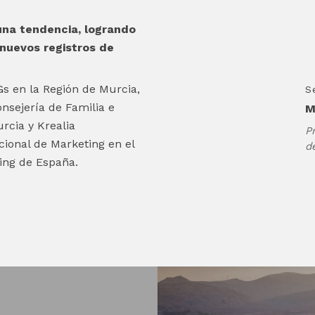
 una tendencia, logrando
nuevos registros de
Gs en la Región de Murcia,
S
onsejería de Familia e
M
rcia y Krealia
P
ional de Marketing en el
d
ing de España.