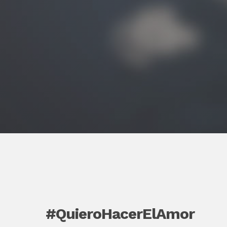
#QuieroHacerElAmor